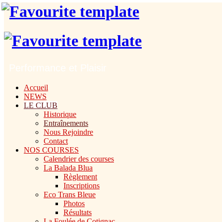
Performance et Plaisir
Accueil
NEWS
LE CLUB
Historique
Entraînements
Nous Rejoindre
Contact
NOS COURSES
Calendrier des courses
La Balada Blua
Règlement
Inscriptions
Eco Trans Bleue
Photos
Résultats
La Foulée de Cotignac