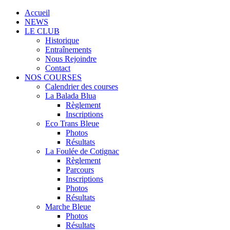
Accueil
NEWS
LE CLUB
Historique
Entraînements
Nous Rejoindre
Contact
NOS COURSES
Calendrier des courses
La Balada Blua
Règlement
Inscriptions
Eco Trans Bleue
Photos
Résultats
La Foulée de Cotignac
Règlement
Parcours
Inscriptions
Photos
Résultats
Marche Bleue
Photos
Résultats