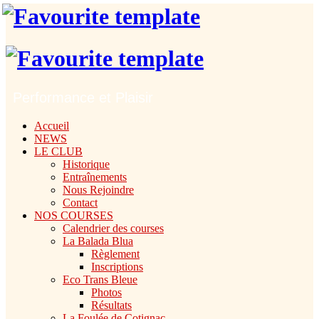
Performance et Plaisir
Accueil
NEWS
LE CLUB
Historique
Entraînements
Nous Rejoindre
Contact
NOS COURSES
Calendrier des courses
La Balada Blua
Règlement
Inscriptions
Eco Trans Bleue
Photos
Résultats
La Foulée de Cotignac