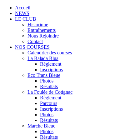
Accueil
NEWS
LE CLUB
Historique
Entraînements
Nous Rejoindre
Contact
NOS COURSES
Calendrier des courses
La Balada Blua
Règlement
Inscriptions
Eco Trans Bleue
Photos
Résultats
La Foulée de Cotignac
Règlement
Parcours
Inscriptions
Photos
Résultats
Marche Bleue
Photos
Résultats